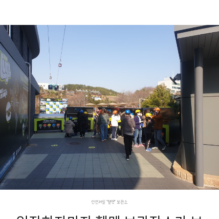
안전제일 "헬멧" 보관소