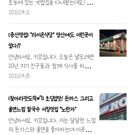
콩나물 무침, 어묵 볶음, 쌈채소 등이 나왔
커피 가격이 무려 12,000원! 기다리면서
호동에 있는 국밥집을 다녀왔는데요! 이곳
고요. 한 덩이에 100g 5인분 시켜 5..
카페 구경을 했답니다. 사람이 많아서 저
은 한 3년? 2년 전 아는 누님께서 소개해
2021.04.21
는 테이크 아웃했어요! 물금역 보이시죠...
준 맛집인데요. 포스팅을 하기 위해 다녀왔
조금만 더 빨리 왔다면 다른 앵글을 찍었
어요! 이 와중에 요즘 들어 내 돈 내산 리
[증산맛집] "라이온식당" 양산에도 이런곳이
을 텐데 아쉬웠답니다. 빵도 직접 굽나 봐
뷰에 지갑이 횅해지는 마법을 경험하고 있
있다!?
요~! 테이크아웃잔들고 코앞 황산공원에
습니다. 그렇지만 방문하시는 이웃님들 보
서 산책하다 집으로 고고싱~했답니다. 끗
면 기분은 좋습니다!!! 여기는 합천 돼지국
안녕하세요. 키꼬입니다. 오늘은 낼모레면
밥? 아니요 합천 국밥집입니다! 합천 돼지
20년 지기 친구들과 함께 식사를 하는
로 만드는지 안 만드는지는 확인 안 해봤
날이었는데요. 원래는 간단하게 먹으려고
2021.04.18
어요 ㅎㅎ 메뉴판을 보면 별 메뉴 없어요.
했는데... 코 시국 때문에 늦은 시간 먹을
다 따로국밥이고 수백, 수육, 모둠 수육,
만한 곳이 없었어요. 일전에 서리단 길에서
[찾아라맛도락#7] 초딩입맛! 돈까스 그리고
순대 그리고 음료가 전부예요. 여기서 키포
어탕을 먹다 맞은편 식당이 생각나 들리게
울면느낌 칼국수 서창맛집 "노란자"
인트! 따로국밥이라고 해서 따로 고기가
되었는데 생각보다 맛있어서 리뷰를 써볼
따로 나오는 게 아니에요!! (모르시는 분
까 합니다. 우선 가게 입구인데 차이몬식
안녕하세요. 키꼬입니다. 저는 달달한 느낌
들 많음) 공깃밥이 안 말아져서 나오는 것
당인 줄 알았어욬ㅋ 일단 경양식집 느낌이지
의 돈가스와 울면을 좋아하는데 이곳은