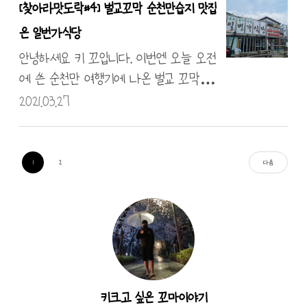
[찾아라맛도락#4] 벌교꼬막 순천만습지 맛집
해요! 배달로도 주문 가능해서 오픈 후
바글바글 합니다. 우선 가게로 들어 가
은 일번가식당
저녁 6시쯤이면 대부분 마감하더라고요...
볼게요... 어딜 가나 QR코드 또는 출입 명
이제 들어가서 식사를 해보도록 하겠습
부를 작성 아시죠?? 저희는 QR코드를 찍
안녕하세요 키 꼬입니다. 이번엔 오늘 오전
니다! 우선 저는 실속 1인 세트에 피스를
고 입장하였습니다. 손 소독을 필수! 본점
에 쓴 순천만 여행기에 나온 벌교 꼬막 맛
추가해서 먹는 것을 제일 좋아해요. 아쉬운
에도 가보았는데 본점에 사람이 많았어
집이에요. 순천만 여행기는 아랫글에서 확
2021.03.27
건 음료가 비싸..
요! 그래서 좀 멀리 이곳으로 온 것이었는
인해주시고요. [순천여행] 순천만 습지, 소
데 여기도 많아요! 우선 메뉴가 나오기 전
리가 아름다운 갈대밭, 순천만국가정원
반찬 한컷! 구성을 보아 술을 마셔야 하는
여행기 안녕하세요 키꼬입니다. 2021년 친
1
2
다음
데 바로 부산으로 내려갈 거라 사이다로
구들과 함께하는 첫 여행인데요. 코로나
대체했다는 건 함정ㅠㅠ 주문한 막창을 기
로 사람들이 없는 날을 골라 순천으로 여
다리면서 추억 소환 쫀. 득. 기~ 옥수수맛이
행을 떠나게 되었습니다. 일단 이번엔 제
가득해요! 빠이어~~~~~ 1인분에 1만 1천
가 운전을 안 하고 운전면허를 딴지 2 blo
원! 대구 시세..
g.kikni.com 순천만에 놀러 간 기념으로 거
금 쓴다 생각하고 벌교꼬막정식 맛집인 "일
키크고 싶은 꼬마이야기
번가 식당"을 소개합니다. 이곳을 찾은 이