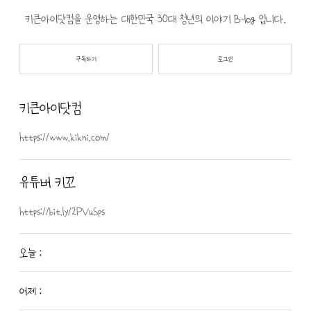
유는 제목 그대로 일번가입니다. 습지에서
키큰아이닷컴을 운영하는 대한민국 30대 청년의 이야기 B-log 입니다.
바로 코 앞에 있어요!! 사실은 순천만 돌
아보고 벌교 가서 꼬막을 먹으려고 했었는
구독하기
로그인
데 함께 간 친구들이 배고프다고 해서
찾은 곳입니다...
키큰아이닷컴
https://www.kikni.com/
유튜버 키꼬
https://bit.ly/2PVuSps
오늘 :
어제 :