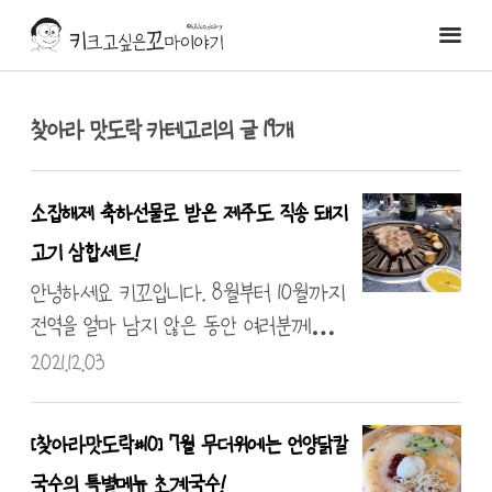
찾아라 맛도락
19
소집해제 축하선물로 받은 제주도 직송 돼지
고기 삼합세트!
안녕하세요 키꼬입니다. 8월부터 10월까지
전역을 얼마 남지 않은 동안 여러분께서
축하 기념으로 많이 챙겨주셨는데요. 그중
2021.12.03
에서 제일 맛있는? 게 있어 후기를 한번 써
보았습니다. 카카오 선물하기로 받은 선물
[찾아라맛도락#10] 7월 무더위에는 언양닭칼
로 직접 주소를 입력하고 수령할 수 있었답
국수의 특별메뉴 초계국수!
니다. 오는 데는 2일 걸렸어요! "두둥" 제