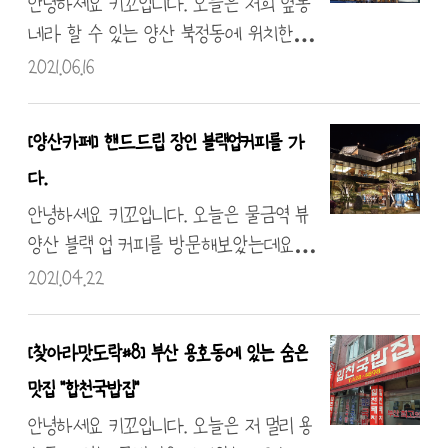
~!
되었답니다! 신선한 장면이잖아요?? 크... 1
안녕하세요 키꼬입니다. 오늘은 저희 옆동
00g에 2900원입니다!! 크.... 많은 메뉴를
네라 할 수 있는 양산 북정동에 위치한 착
먹었었네요! 저는 이 집에서는 숙성 삼겹이
한 가격 맛집으로 유명한 "마포 숯불 돼지
2021.06.16
제일 맛있었던 거 같습니다. 적당한 부드러
갈비"에 방문했습니다. 일단! 주차장이 길
움과 육질이 나이 때 상관없이 편하게 먹
건너에 있어 처음 간다면 헤매실 수 있답니
[양산카페] 핸드드립 장인 블랙업커피를 가
을 수 있는 맛이었답니다. 그렇게 마무리
다... 주차면적도 일단 불합격.... 너무 적었어
다.
하고 나왔습니다. 음... 맛도락 시리즈급의
요! 근처에서 사신다면 걸어가시는 것을
맛집은 아녔다고 말씀드릴까 하다가 다
추천드립니다. 그렇지만 맛과 가격이 엄청
안녕하세요 키꼬입니다. 오늘은 물금역 뷰
시 한번 더 가볼 만한 집이라 생각하여 맛
착했습니다. 이제 가게에 들어서자마자
양산 블랙 업 커피를 방문해보았는데요.
도락으로 포스팅하게 되었습니다~! 아..
체온 체크와 수기 명부 또는 QR 작성은
가격이 후덜덜 한 카페지만 뷰 하나는 확
2021.04.22
위치는 입..
필수 겠죠?? 여기도 그렇습니다!! 하고
실히 새로운 거 같았어요. 거대한 스케일
바로 의자가 있는 테이블에 앉고 싶었지
우선 외경에서 압도했어요! 커피맛보러 입
[찾아라맛도락#8] 부산 용호동에 있는 숨은
만 만석... 인기가... 어쩔 수 없이 맨바닥 테
장! 입장 후 QR 코드 체크 그리고 메뉴
맛집 "합천국밥집"
이블에 앉았답니다. 기본적인 찬은 간단한
를 구경해보았는데요 그렇게 많은 메뉴를
구성으로 양파 절임, 샐러드, 상추겉절이,
구성하지 않고 있었어요. 그리고 핸드드립
안녕하세요 키꼬입니다. 오늘은 저 멀리 용