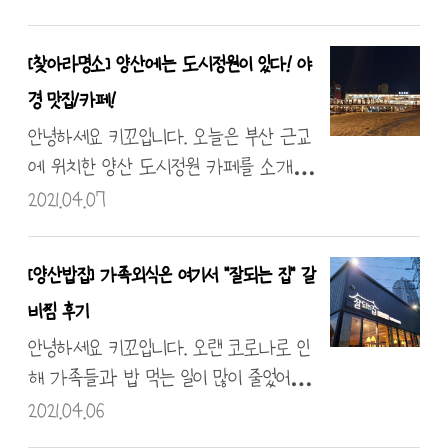
다. 요즘 보면 덩그러니 놓아져 있고 깨끗
지만 다양한 중국음식 파는 곳이라고 동
한 종이의 집이 간간히 보이더라고요. 이
생이 알려줘서 다녀왔답니다. 바로 양산
[찾아라명소] 양산에는 도시정원이 있다! 야
집은 모든 인원을 체온 체크하고 QR코드
서창동에 위치한 철이네 양꼬치집인데요.
경 맛집/카페!
또는 출입 명부를 작성해야 가게에서 취식
사실... 맛은 있었는데 찍은 게 없어서 콘텐
이 가능하다는 설명을 해주셔서 좋았습니
츠가 없었어요.. 그리하여 네이버 거리뷰의
안녕하세요 키꼬입니다. 오늘은 부산 근교
다. 저희는 식당에 입장하니 QR코드로
힘을 조금 빌렸습니다! 데헷~! 촬영한 사진
에 위치한 양산 도시정원 카페를 소개해
전인원 체크했어요! 일단 지점별 리뷰로 나
이 달랑 4장 있네요 ㅋㅋㅋㅋㅋ 그래도 술기
볼까 합니다. 이 집을 포스팅하게 된 이유
2021.04.07
눠 써봅니다. ..
운에도 두 컷씩은 찍었더라고요! 가끔 입
는 집에서 잠깐 저녁만 먹고 돌아오자 출
이 심심하다면 중국음식을 추천드립니다.
발하였는데... 저녁 먹고 카페까지 드리는
[양산밥집] 가족외식은 여기서 "잘되는 집" 갈
오늘도 좌표를 남겨봅니다! 감사합니다.
사태가 발생했었네요 ^^ 상호명 그대로
비찜 후기
도시에 정원을 만들어두었어요. 진짜 그렇
죠?? 대박! 밤에 방문하실 거라면 아직 쌀
안녕하세요 키꼬입니다. 오랜 코로나로 인
쌀하니 따뜻하게 입으시는 것을 추천드립
해 가족들과 밥 먹는 일이 많이 줄었어요.
니다. 저는 카페에 들어가기 전에 정원
본가 근교에 갈비 찜집이 있다고 하여 찾
2021.04.06
구경부터 했는데요. 그네는 일단 타보는
은 이곳은 원래 한식 뷔페로 오픈했다고