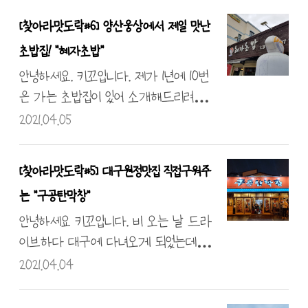
게 국 룰이겠죠?? 그러고 나서 해바라기
해요. 오픈 시기에 코로나 직격탄을 맞는
[찾아라맛도락#6] 양산웅상에서 제일 맛난
를 등지고 한컷 찍어봅니다. 해바라기는
바람에 메뉴를 바꾸셨다고 합니다. 가성
초밥집! "혜자초밥"
행복을 가져다주죠? 따뜻한 감성을 느끼
비 좋은 밥집이니 한번 외식하러 다녀오시
게 해 줍니다. 그러고 카페로 들어가기
는 것을 추천드립니다. 이 동네에서 지나
안녕하세요. 키꼬입니다. 제가 1년에 10번
위해 건물 앞으로 다가갔는데요! 어랏??
다니다 보면 이 건물을 보신 적이 있으실
은 가는 초밥집이 있어 소개해드리려고
이 느낌 어디선가 많이 본거 같지 않나요?!
거예요. 원래는 한식 뷔페였다는 것도요....
합니다. 이 집은 양산... 아니 웅상지역에서
2021.04.05
바로 이러했던 골프장입니다. (사..
그렇지만 지금은 갈비찜! 뷔페답게 엄청
는 초밥으로는 1등이라 단연코 생각이 들
넓은 홀을 자랑하고 있었어요... 저희가 올
어요. 그만큼 맛있다는 말씀을 드리고 싶
[찾아라맛도락#5] 대구원정맛집 직접구워주
땐 1 테이블만 식사 중이었어요. 코로나가
은 가게입니다. 혜자 초밥은 허름하고 작
는 "구공탄막창"
이렇게 바꾸는구나 싶었지요! 저희는 앉
은 가게에서 시작하였는데요 이때 식사
자마자 갈비찜 4인분을 시켰답니다. 짠!!
가능인원은 최대 6명~8명이었답니다. 지금
안녕하세요 키꼬입니다. 비 오는 날 드라
반찬이 나오고 주문한 메뉴가 지름 20~2
은 바로 맞은편 큰 건물로 이사를 했어요. 1
이브하다 대구에 다녀오게 되었는데요.
5? 센티미터쯤 되는 뚝배기에 담겨 나왔
5명 정도 식사가 가능해 보입니다. 영업시
초벌 그리고 연탄으로 막창을 구워서 나오
2021.04.04
어요!! 조금 양이..
간은 오전 11시 30분부터 오후 10시로 되어
는 맛집이 있다고 하여 방문해보았습니다.
있지만 재료가 소진되면 문 닫는 건 여전
저분은... 뭘까요 ㅋㅋ 밖에서부터 사람이