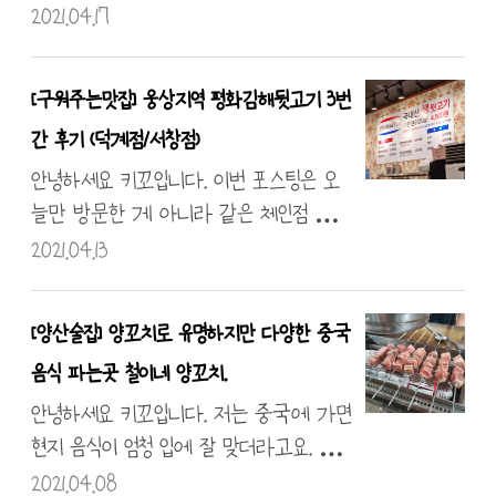
을 따로국밥이라고 해요! 만약 고기도 물
만 들어가 보면 중식당이랍니다. 입구에
강낭콩 베이스의 달달함과 울면 느낌의
2021.04.17
에 담근 게 싫..
는 명부작성 그리고 테이블링 낮에 오면 웨
칼국수가 나오는 집이에요. 상호는 노른
이팅 해야 한다는데 저희는 8시 반쯤 방
자 아니고 "노란자"에요.. 의미는 잘 모르
[구워주는맛집] 웅상지역 평화김해뒷고기 3번
문해서 웨이팅 없이 바로 들어갔고 다만
지만 가게 안으로 쏘옥~! 리뷰를 시작합니
간 후기 (덕계점/서창점)
유명한 메인 메뉴 2가지를 맛보지 못했어
다! 점심시간이었는데 코로나로 인해 거리
요... ㅠㅠ 후딱 밥 먹고 커피나 테이크 아
두기 좌석 이유도 있고... 그전에 왔을 때
안녕하세요 키꼬입니다. 이번 포스팅은 오
웃해서 산책하다 귀가할 예정이랍니다.
도 웨이팅은 기본이었어요. 재료 소진 시 일
늘만 방문한 게 아니라 같은 체인점 기준
원래라면 동파육에, 모둠장에, 꽃등심 덮
찍 마감하는 곳이고요. 들어가면 한 명 한
총 3번(서창점 2회, 덕계점 1회) 방문 후 포
2021.04.13
밥, 세세리 덮밥 이렇게 시켜..
명 체온을 측정하고 모두 QR 또는 방문
스팅을 해보려고 합니다... 그만큼 검증된
자 기록을 남겨야 한답니다. 웨이팅은 한 1
포스팅인 점 참고해주세요! 이번에는 메뉴
[양산술집] 양꼬치로 유명하지만 다양한 중국
0~30분 내외 정도 걸렸었어요! 주문하고
판부터 공개하는데요. 120g당 4,500원 두
음식 파는곳 철이네 양꼬치.
주변을 둘러보았는데요! 맛있게 먹는 법
지점 동일하고 초벌 그리고 첫판은 테이블
그리고 반찬과 물을 준비할 수 있는 셀프
에서 구워주시는데요. 역시 남이 꿔줘야
안녕하세요 키꼬입니다. 저는 중국에 가면
바가 있어요. 0부터 13번까지 있어요ㅋㅋ 실
맛있는 건 국 룰 아닌가 싶습니다. 거기다
현지 음식이 엄청 입에 잘 맞더라고요. 중
질적으로는 01, 02, 03, 04, 06, 08, 09..
가격까지 가성비로 똘똘 뭉친 집이었습니
국음식을 찾던 이때 양꼬치가 메인인 곳이
2021.04.08