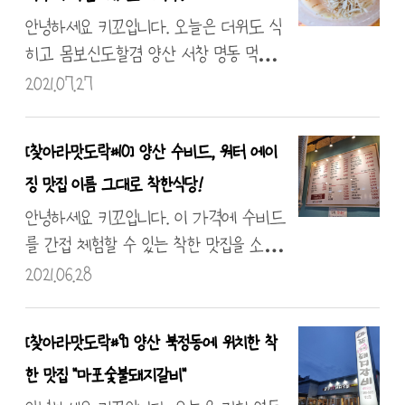
주도 특산물이라고 적힌 아이스박스가 문
안녕하세요 키꼬입니다. 오늘은 더위도 식
앞에 딱 있지 말입니다?? 엄청난 게 들어있
히고 몸보신도할겸 양산 서창 명동 먹거리
겠구나 하고 잔뜩 기대했던 ㅎㅎ 제주 삼
상권에 위치한 "언양닭칼국수"에 방문해
2021.07.27
합??이라고 적힌 검정 박스가 들어 있네요.
보았습니다. 우선은 코시국이니까 QR출입
또 신나게 개봉~! 삼겹살 + 목살 + 미역
명부작성은 기본이겟죠?? 명부 작성후 착석
[찾아라맛도락#10] 양산 수비드, 워터 에이
그리고 세 가지 장류가 들어 있고 박스
~! 전에 몇번 와서 먹어본 곳이라 똑같이
징 맛집 이름 그대로 착한식당!
밑에는 아이스팩이 들어있네요! 딱 1인분??
닭칼에 공기밥 추가하려고 했는데 얼음
(제가 돼지라...)용으로 안성맞춤이었답니
그릇 초계국수라는 메뉴가 나왔더라구
안녕하세요 키꼬입니다. 이 가격에 수비드
다. 귀하게 숯불로 먹어야 또 제맛 아닐까
요. 또 나온건 먹어봐야하지 않습니까? 바
를 간접 체험할 수 있는 착한 맛집을 소개
요?? 바로 숯불 피우러 떠나보았습니다.
로 시켰답니다 ㅋㅋ;; 이집이 또 김치가 진심
해드리겠습니다. 사실은 수비드는 아니에
2021.06.28
우선..
이라 국수와 조합이 대단하니 꼭 맛보시
요. 침지 숙성? 법이라고 하는 방식을 이용
기 바랍니다!! 앞전에 찍은 닭칼국수 보
합니다. 일단 수비드는 저러쿵 이러쿵이고
[찾아라맛도락#9] 양산 북정동에 위치한 착
세요~! 진짜 국물이며 고기가 대박인 집입
요! 이 방법은 워터 에이징이라고 하네요
한 맛집 "마포숯불돼지갈비"
니다! 오늘도 맛하~! 즐거운 하루되세요
~! 지나가다 이것을 발견하여 입장하게