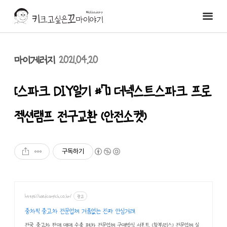
마이게러지
2021.04.20
[스파크 DIY일기 #7] 더넥스트스파크 프로
젝션램프 전구교환 (안전소켓)
구독하기
https://usedcarpick.co.kr/
광고
중차픽 중고차 전문업체 거품없는 진짜 안심거래
전국 중고차 판매 매매 수출 폐차 전문업체 구매방식 서포트 (할부/리스) 전문업체 실