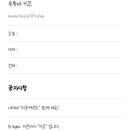
유튜버 키꼬
https://bit.ly/2PVuSps
오늘 :
어제 :
전체 :
공지사항
네이버 "이웃커넥트" 함께 해요!
B-loger 키큰아이 "키꼬" 입니다.