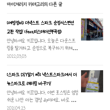
마이게러지 카테고리의 다른 글
[예방정비] 더넥스트 스파크 순정서스펜션
교환 작업! (feat.티스테이션부곡점)
안녕하세요 키꼬입니다. 오늘은 다운스프
링을 탈거하고 순정으로 복구하기 위해 티
스테이션 부산 부곡점을 방문하였습니다.
2022.03.03
전륜, 후륜의 서스펜션을 모두 탈거하여 새
순정 부속들을 장착하여 다시 조립할 계획
[스파크 DIY일기 #8] 넥스트스파크에서 더
입니다. 저는 부속들을 다 챙겨 미리 예약
뉴스파크로 레터링 바꾸기!
후 입고라 바로 리프트를 띄워 작업을 시
작하게 되었는데요. 방문하실 계획이 있으
안녕하세요 키꼬입니다. 이번 포스팅은 엄청
시다면 미리 한번 방문 후 상담을 받으시
쉬운 나만 아는 갬성 diy이에요. 바로 더
기 바랍니다. 엔지니어분을 믿고 작업을 진
넥스트 스파크까지는 등급이 LTZ 였습
2021.04.23