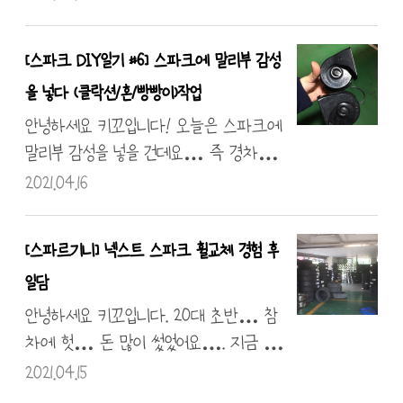
행하는 것이라 저는 작업공간 옆에 마련
니다. 그런데 더 뉴 스파크부터는 LTZ
된 고객쉼터에서 커피나 한잔 했습니다
가 사라지고 Primier로 바뀌었어요…
[스파크 DIY일기 #6] 스파크에 말리부 감성
ㅎㅎ 진심 정확한 작업 그리고 빠른 작업을
그럼 감성이 안 살아난다는 거?! 그래서
을 넣다 (클락션/혼/빵빵이)작업
해주셨어요. 서스펜션을 총 4개를 탈부착하
교체하기로 감행하였답니다. 동양산 서비
는데 리프트 올리고 55분 걸린다는 게…
스센터에 들릴 일이 있을 때 주문해서 받
안녕하세요 키꼬입니다! 오늘은 스파크에
대단했습니다… 작업 완료될 찰나 살짝
았어요! 솔직히 택배비가 비싸다는 거 다
말리부 감성을 넣을 건데요… 즉 경차를
나와서 한컷 찍어보았습니다… 스파크
들 아시죠?? 순정부품은 근처 부품점을 이
무시하는 분들을 위해 클락션을 교체할 거
2021.04.16
는 정비성이 참 떨어지는 듯하…
용하시는 것을 추천드립니다. 하필 이날 비
라는 거죠~! (진짜 무시합니다??) 처음엔
가 왔는데 스티커 제거제로 LTZ를 떼
그냥 브래킷 구부려서 썼는데 찜찜해서 철
[스파르기니] 넥스트 스파크 휠교체 경험 후
고 화창한 날까지 그대로 다녔답니다. 그
판을 가공해서 2차 수정 결국 강성이 없어
일담
리고 부착~! 크…. 새 차 감성이 느껴지
잡소리가 들려 순정 브래킷을 가공해 2차
네요~! 오늘 diy 끝!
순정형 느낌으로 가공하게 되었습니다.
안녕하세요 키꼬입니다. 20대 초반… 참
마지막 기준으로 사진 찍어 올립니다. 처음
차에 헛… 돈 많이 썼었어요…. 지금 생
에는 브래킷을 구부려 사용했으나 브래킷
각하면 순정이 최고인 거 같습니다. 아주
2021.04.15
을 절단하여 가공하였습니다. 가공한 부분
예전에 998cc에 17인치 휠을 끼웠던 것에