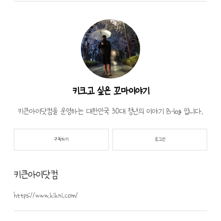
에 10mm 홀을 만들어 작업하였습니다. 브
대한 후기를 남겨봅니다. 이때 타이어와
래킷 뚫는데 고생 엄청했네요… 엄청 튼
휠을 갈러 부산에서 인천까지 갔다는 거
튼합니다. 저게 뭐라고!!! 운전석에서 한
아니겠습니까??? 무슨;;; 지금 생각하면 엄
컷 ^^ 브래킷을 알페온 혼에 작업하였습니
청 멍청한 짓 같네요… 그 돈 더해서 밑에
다. 저렇게 하면 옆에 간섭? 이 되는데 저
서 하는 게 훨씬 났습니다!! 이 휠로 갈기
는 흡음 테이프로 마무리하였습니다. 혜주
위해 인천까지 간 것이었는데요… 웃긴
키크고 싶은 꼬마이야기
파 사장님이 하신 …
건 사장님이 바로 장착된다고 하셨었
키큰아이닷컴을 운영하는 대한민국 30대 청년의 이야기 B-log 입니다.
죠… 그런데 이 휠 허브 사이즈…. 2mm
정도 작았었다는 거예요! 난감… 그 자
구독하기
로그인
체인데 사장님이 죄송하다고 돌아가 계
시면 가공해서 보내주신다는 거예요….
하… 그래도 어쩌겠나요;; 기존 휠에서
키큰아이닷컴
TPMS 센서만 탈거하고 기존 휠을 …
https://www.kikni.com/