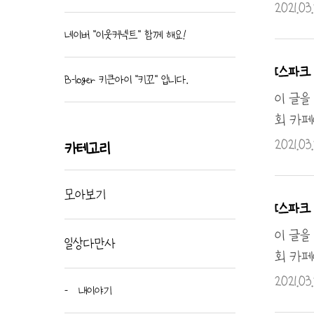
self
2021.03
답글로 
네이버 "이웃커넥트" 함께 해요!
호환됩니
어백 경
[스파크 
B-loger 키큰아이 "키꼬" 입니다.
다. 그
이 글을
회 카페
self
2021.03
카테고리
답글로 
호환됩니
모아보기
머리가 
[스파크 
수석을 
이 글을
일상다만사
회 카페
self
2021.03
내이야기
답글로 