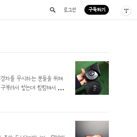
티스토리툴바
로그인
구독하기
즉 경차를 무시하는 분들을 위해
킷 구부려서 썼는데 찜찜해서 철판
가공해 2차 순정형 느낌으로 가공
킷을 구부려 사용했으나 브래킷을
니다. 브래킷 뚫는데 고생 엄청했
알페온 혼에 작업하였습니다. 저렇
파 사장님이 하신 ..