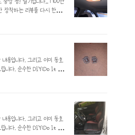
앙 등! 달기입니다... 1700만
만 장착하는 리뷰를 다시 한번
초반이었으니까요! 넥스트 스파크
여유 있게 2미터, 하네스 커넥터
이버, 헤라) 요 정도면 완벽하게 준
 케이블을 준비하였습니다. 지금
안..
한 내용입니다. 그리고 이미 동호
. 순수한 DIY(Do It You
다. 다만. 제가 아는 선에서는
입니다. 오늘은 프로젝션 램프에
하나.. 신고의 위험을 줄이기 위
로 문제가 되지 않는다고 확인하
차장에서 잘라..
한 내용입니다. 그리고 이미 동호
. 순수한 DIY(Do It You