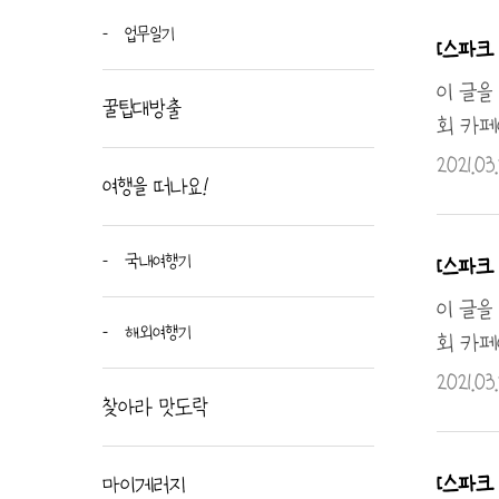
호환됩니
업무일기
업이라도
[스파크 
산 현대
이 글을
꿀팁대방출
회 카페
self
2021.03
여행을 떠나요!
답글로 
똑같아서
레이저 
국내여행기
[스파크 
로 브래
이 글을
해외여행기
회 카페
self
2021.03.
찾아라 맛도락
답글로 
호환됩니
볼트를 
[스파크 
마이게러지