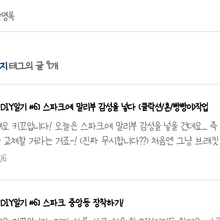
방명록
지
9
DIY일기 #6] 스파크에 말리부 감성을 넣다 (클락션/혼/빵빵이)작업
요 키꼬입니다! 오늘은 스파크에 말리부 감성을 넣을 건데요... 
 교체할 거라는 거죠~! (진짜 무시합니다??) 처음엔 그냥 브래
해서 2차 수정 결국 강성이 없어 잡소리가 들려 순정 브래킷을 
16
었습니다. 마지막 기준으로 사진 찍어 올립니다. 처음에는 브래
 가공하였습니다. 가공한 부분에 10mm 홀을 만들어 작업하였습
. 엄청 튼튼합니다. 저게 뭐라고!!! 운전석에서 한컷 ^^ 브래킷을 
DIY일기 #6] 스파크 중앙등 장착하기!
 옆에 간섭? 이 되는데 저는 흡음 테이프로 마무리하였습니다. 혜주