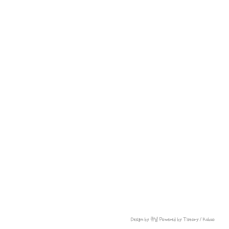
Design by 큐널
Powered by Tistory / Kakao