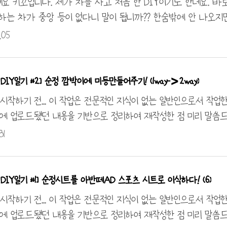
요 키꼬입니다. 제가 차를 사고 처음 한 DIY이기도 한데요. 바로 중
하는 차가 중앙 등이 없다니 말이 됩니까?? 한숨밖에 안 나오지
! 무려 5년 전에 작업했다는 게 신기하네요 ㅎㅎ 그땐 20대 
.05
썬룹 차량 기준입니다. 우선 준비물 (장착할 실내등, 선가닥 3줄 
인두기, 납, 흡음 테이프, 옷걸이나 대체물, 커터칼, 볼펜, 십자드라
. 전우선 실내에서 하네스 커넥터를 작업하고 흡음재로 마무리한
DIY일기 #2] 순정 깜박이에 미등만들어주기! (1way->2way)
 글을 다시 쓰고 있는 지금도 잡소리 하나 없이 조용합니다! 그리고 
 시작하기 전... 이 작업은 전문적인 지식이 없는 일반인으로서 작업
에 업로드됐던 내용을 기반으로 정리하여 재작성한 점 미리 말씀드립니다
)라는 취지로 작업한 것으로 DIY일기라는 콘텐츠로 봐주시기 바랍니
31
달아드리도록 하겠습니다. 안녕하세요~ 키 크고 싶은 꼬마 키꼬
능을 추가하는 작업을 진행하였습니다. LED로 꼽아봤으나 이쁘긴 
냥 황색 전구로 다시 복구했네요 ㅎㅎ ※ 차폭등의 개수는 법으
DIY일기 #1] 순정시트를 아반떼AD 스포츠 시트로 이식하다! (6)
. 일단 순정인 2 PIN짜리 AMP커넥터를 분리합니다. 센터나 폐
 시작하기 전... 이 작업은 전문적인 지식이 없는 일반인으로서 작업
에 업로드됐던 내용을 기반으로 정리하여 재작성한 점 미리 말씀드립니다