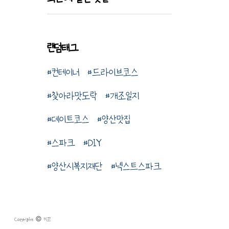
랜덤태그
컨테이너
드라이브코스
찾아라맛도락
개조일지
데이트코스
양산맛집
스파크
DIY
양산시복지재단
넥스트스파크
Copyright © 키꼬