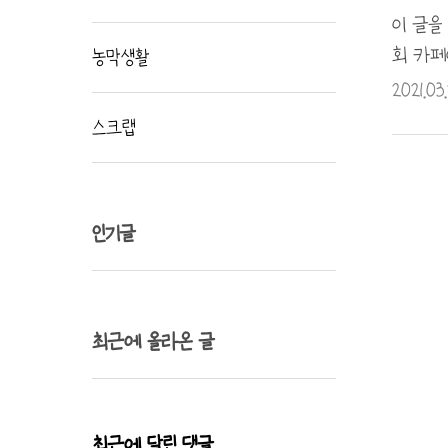
에서 대
이 글을
회 카페
농막생활
self
2021.03
답글로 
스크랩
호환됩니
포츠 시
었는데.
인기글
최근에 올라온 글
최근에 달린 댓글