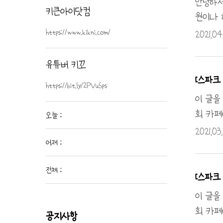
안녕하세
키큰아이닷컴
원이나 
써봅니다
https://www.kikni.com/
2021.04
실내등 
재료, 
유튜버 키꼬
비합니다
[스파크 
https://bit.ly/2PVuSps
21년에
이 글을
회 카페
오늘 :
self
2021.03.
어제 :
답글로 
미등 기
전체 :
하여 그
[스파크 
였습니다
이 글을
회 카페
공지사항