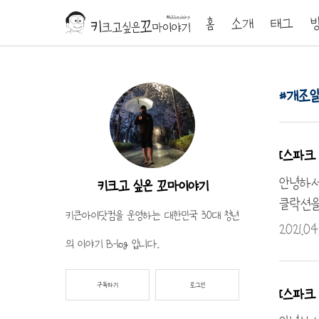
홈
소개
태그
개조일
[스파크 
안녕하세
키크고 싶은 꼬마이야기
클락션을
키큰아이닷컴을 운영하는 대한민국 30대 청년
을 가공
2021.04.
의 이야기 B-log 입니다.
하게 되
절단하여
네요..
구독하기
로그인
[스파크 
게 하면